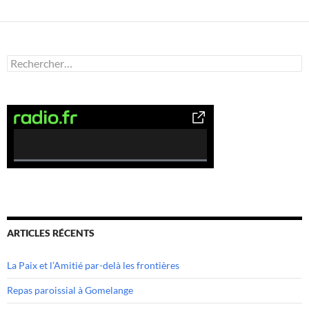
Rechercher :
0
%
C
o
m
ARTICLES RÉCENTS
p
l
La Paix et l’Amitié par-delà les frontières
e
t
Repas paroissial à Gomelange
e