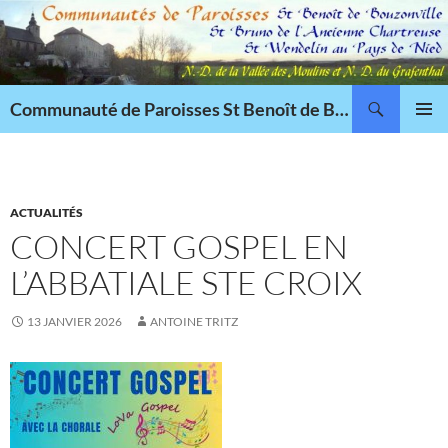
Aller
au
contenu
Recherche
Communauté de Paroisses St Benoît de Bouzonville
MENU
PRINCI
ACTUALITÉS
CONCERT GOSPEL EN
L’ABBATIALE STE CROIX
13 JANVIER 2026
ANTOINE TRITZ