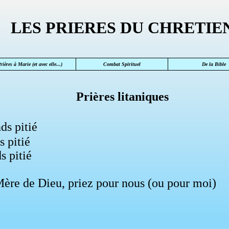
LES PRIERES DU CHRETIE
rières à Marie (et avec elle...)
Combat Spirituel
De la Bible
Prières litaniques
ds pitié
s pitié
s pitié
Mère de Dieu, priez pour nous (ou pour moi)