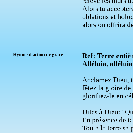
relève les murs d
Alors tu acceptera
oblations et holo
alors on offrira d
Hymne d'action de grâce
Ref:
Terre entièr
Alléluia, alléluia
Acclamez Dieu, to
fêtez la gloire d
glorifiez-le en cé
Dites à Dieu: "Qu
En présence de ta 
Toute la terre se 