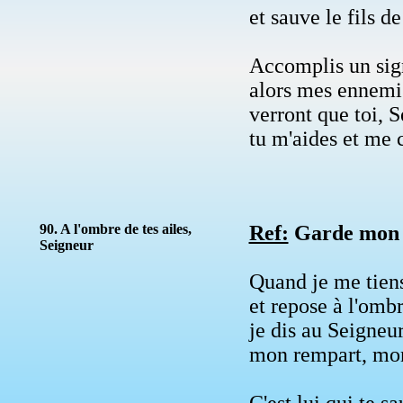
et sauve le fils de
Accomplis un sig
alors mes ennemis
verront que toi, S
tu m'aides et me 
90. A l'ombre de tes ailes,
Ref:
Garde mon âm
Seigneur
Quand je me tiens
et repose à l'omb
je dis au Seigneu
mon rempart, mon 
C'est lui qui te s