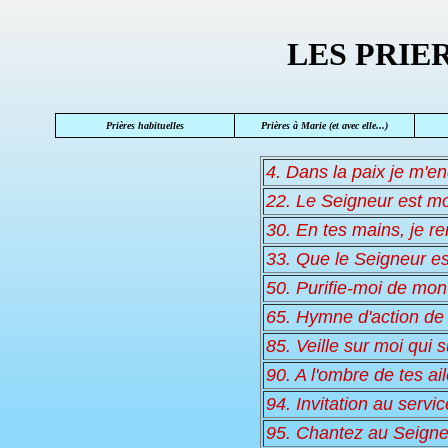
LES PRIE
Prières habituelles
Prières à Marie (et avec elle...)
4. Dans la paix je m'e
22. Le Seigneur est m
30. En tes mains, je r
33. Que le Seigneur e
50. Purifie-moi de mo
65. Hymne d'action de
85. Veille sur moi qui s
90. A l'ombre de tes ai
94. Invitation au servi
95. Chantez au Seigneu