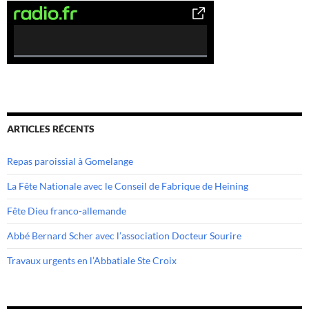
0
%
C
o
m
ARTICLES RÉCENTS
p
l
Repas paroissial à Gomelange
e
t
La Fête Nationale avec le Conseil de Fabrique de Heining
e
Fête Dieu franco-allemande
Abbé Bernard Scher avec l’association Docteur Sourire
Travaux urgents en l’Abbatiale Ste Croix