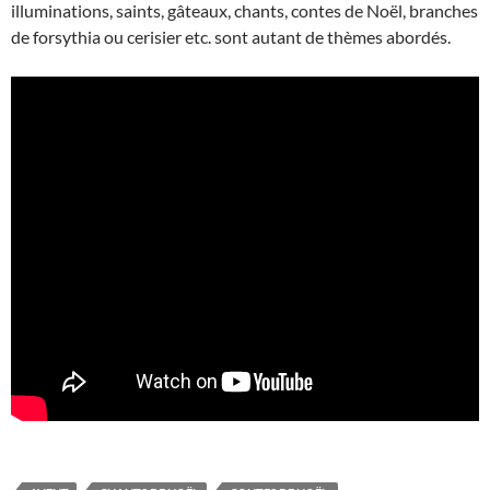
illuminations, saints, gâteaux, chants, contes de Noël, branches
de forsythia ou cerisier etc. sont autant de thèmes abordés.