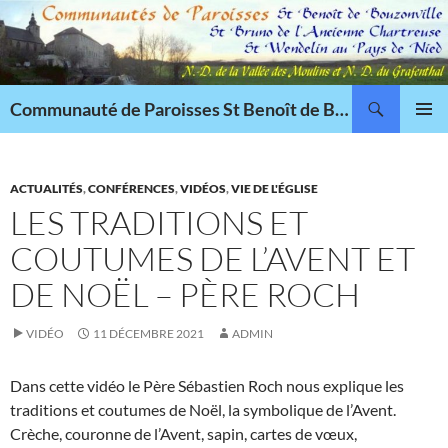
Aller
au
contenu
Recherche
Communauté de Paroisses St Benoît de Bouzonville
MENU
PRINCI
ACTUALITÉS
,
CONFÉRENCES
,
VIDÉOS
,
VIE DE L'ÉGLISE
LES TRADITIONS ET
COUTUMES DE L’AVENT ET
DE NOËL – PÈRE ROCH
VIDÉO
11 DÉCEMBRE 2021
ADMIN
Dans cette vidéo le Père Sébastien Roch nous explique les
traditions et coutumes de Noël, la symbolique de l’Avent.
Crèche, couronne de l’Avent, sapin, cartes de vœux,