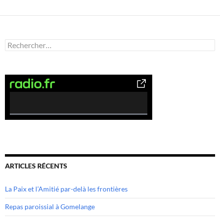
Rechercher :
0
%
C
o
m
ARTICLES RÉCENTS
p
l
La Paix et l’Amitié par-delà les frontières
e
t
Repas paroissial à Gomelange
e