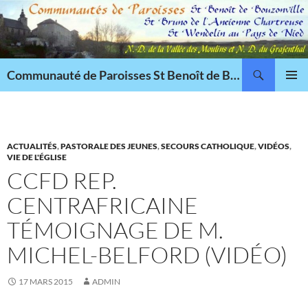
Aller
au
contenu
Recherche
Communauté de Paroisses St Benoît de Bouzonville
MENU
PRINCI
ACTUALITÉS
,
PASTORALE DES JEUNES
,
SECOURS CATHOLIQUE
,
VIDÉOS
,
VIE DE L'ÉGLISE
CCFD REP.
CENTRAFRICAINE
TÉMOIGNAGE DE M.
MICHEL-BELFORD (VIDÉO)
17 MARS 2015
ADMIN