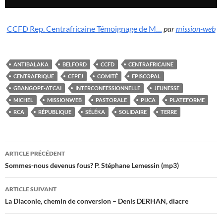
CCFD Rep. Centrafricaine Témoignage de M…
par
mission-web
ANTIBALAKA
BELFORD
CCFD
CENTRAFRICAINE
CENTRAFRIQUE
CEPEJ
COMITÉ
EPISCOPAL
GBANGOPE-ATCAI
INTERCONFESSIONNELLE
JEUNESSE
MICHEL
MISSIONWEB
PASTORALE
PIJCA
PLATEFORME
RCA
RÉPUBLIQUE
SÉLÉKA
SOLIDAIRE
TERRE
Navigation
ARTICLE PRÉCÉDENT
des
Sommes-nous devenus fous? P. Stéphane Lemessin (mp3)
articles
ARTICLE SUIVANT
La Diaconie, chemin de conversion – Denis DERHAN, diacre