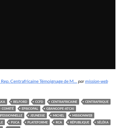
Rep. Centrafricaine Témoignage de M…
par
mission-web
AKA
BELFORD
CCFD
CENTRAFRICAINE
CENTRAFRIQUE
COMITÉ
EPISCOPAL
GBANGOPE-ATCAI
FESSIONNELLE
JEUNESSE
MICHEL
MISSIONWEB
LE
PIJCA
PLATEFORME
RCA
RÉPUBLIQUE
SÉLÉKA