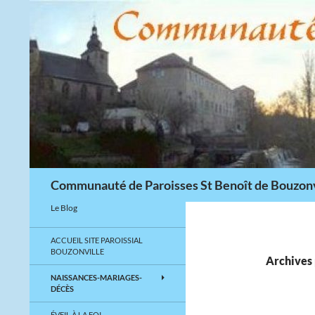
Aller
au
contenu
Recherche
Communauté de Paroisses St Benoît de Bouzonv
Le Blog
ACCUEIL SITE PAROISSIAL
BOUZONVILLE
Archives 
NAISSANCES-MARIAGES-
DÉCÈS
ÉVEIL À LA FOI