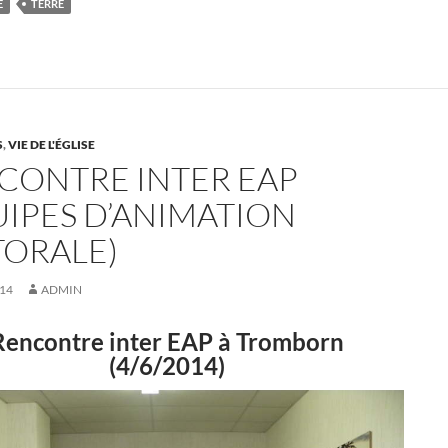
E
TERRE
S
,
VIE DE L'ÉGLISE
CONTRE INTER EAP
UIPES D’ANIMATION
TORALE)
014
ADMIN
Rencontre inter EAP à Tromborn
(4/6/2014)