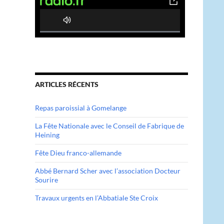
0
%
C
o
m
ARTICLES RÉCENTS
p
l
Repas paroissial à Gomelange
e
t
La Fête Nationale avec le Conseil de Fabrique de
Heining
e
Fête Dieu franco-allemande
Abbé Bernard Scher avec l’association Docteur
Sourire
Travaux urgents en l’Abbatiale Ste Croix