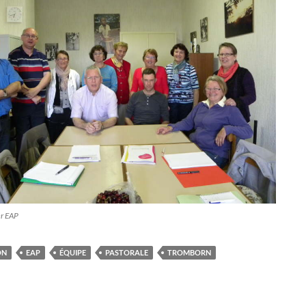
er EAP
ON
EAP
ÉQUIPE
PASTORALE
TROMBORN