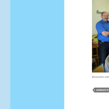
Rencontre int
ANIMATI