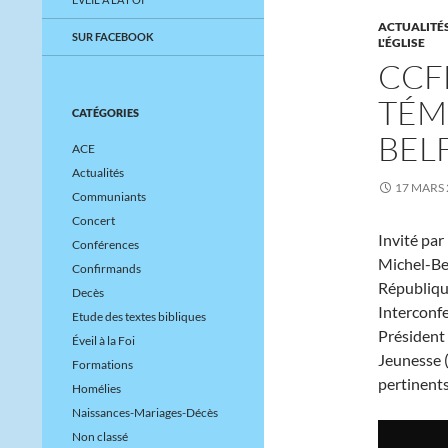
ACTUALITÉ
SUR FACEBOOK
L'ÉGLISE
CCF
TÉM
CATÉGORIES
BEL
ACE
Actualités
17 MARS 
Communiants
Concert
Invité par
Conférences
Michel-Be
Confirmands
République
Decès
Interconfe
Etude des textes bibliques
Président 
Éveil à la Foi
Jeunesse (
Formations
pertinents
Homélies
Naissances-Mariages-Décès
Non classé