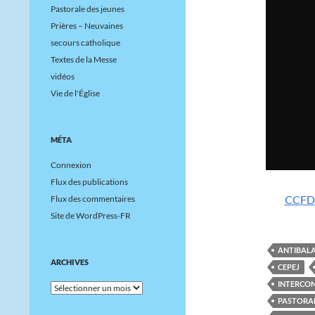
Pastorale des jeunes
Prières – Neuvaines
secours catholique
Textes de la Messe
vidéos
Vie de l'Église
MÉTA
Connexion
Flux des publications
CCFD 
Flux des commentaires
Site de WordPress-FR
ANTIBAL
ARCHIVES
CEPEJ
INTERCON
Archives
PASTORA