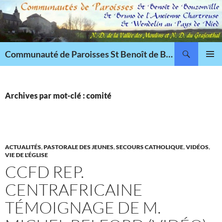
Aller
au
contenu
Recherche
Communauté de Paroisses St Benoît de Bouzonville
MENU
PRINCI
Archives par mot-clé : comité
ACTUALITÉS
,
PASTORALE DES JEUNES
,
SECOURS CATHOLIQUE
,
VIDÉOS
,
VIE DE L'ÉGLISE
CCFD REP.
CENTRAFRICAINE
TÉMOIGNAGE DE M.