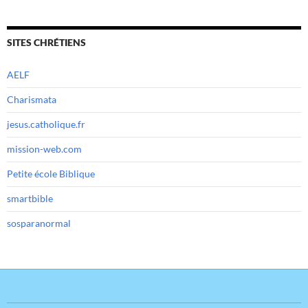
SITES CHRÉTIENS
AELF
Charismata
jesus.catholique.fr
mission-web.com
Petite école Biblique
smartbible
sosparanormal