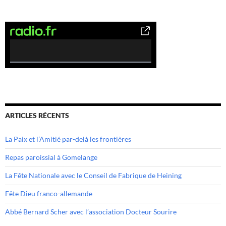
0
%
C
o
m
ARTICLES RÉCENTS
p
l
La Paix et l’Amitié par-delà les frontières
e
t
Repas paroissial à Gomelange
e
La Fête Nationale avec le Conseil de Fabrique de Heining
Fête Dieu franco-allemande
Abbé Bernard Scher avec l’association Docteur Sourire