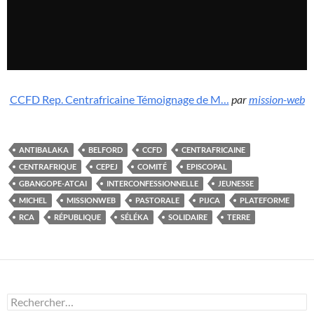
CCFD Rep. Centrafricaine Témoignage de M…
par
mission-web
ANTIBALAKA
BELFORD
CCFD
CENTRAFRICAINE
CENTRAFRIQUE
CEPEJ
COMITÉ
EPISCOPAL
GBANGOPE-ATCAI
INTERCONFESSIONNELLE
JEUNESSE
MICHEL
MISSIONWEB
PASTORALE
PIJCA
PLATEFORME
RCA
RÉPUBLIQUE
SÉLÉKA
SOLIDAIRE
TERRE
Rechercher :